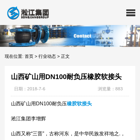
现在位置:
首页
>
行业动态
>
正文
山西矿山用DN100耐负压橡胶软接头
日期：2018-7-6
浏览量：883
山西矿山用DN100耐负压
橡胶软接头
淞江集团李增辉
山西又称“三晋”，古称河东，是中华民族发祥地之.，