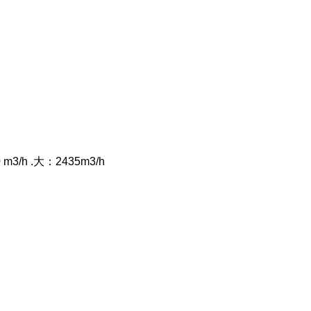
h .大：2435m3/h
力