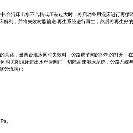
当其中.台混床出水不合格或压差过大时，将启动备用混床进行再循
床解列，并将失效树脂输送.再生系统进行再生，然后将再生好
%～*的旁路，当两台混床同时失效时，旁路调节阀的33%的打开；
打开同时关闭混床进出水母管阀门，切除高速混床系统，旁路系统
修旁流阀)：
Pa。