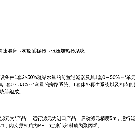
速混床→树脂捕捉器→低压加热器系统
设备由1套2×50%凝结水量的前置过滤器及其1套0～50%～*单
其1套0～33%～*容量的旁路系统、1套体外再生系统以及相应的
系统等组成。
动滤元为*产品*，运行滤元为进口产品。启动滤元精度5m，运行
m3/h，内支撑材质为PP，过滤部分材质为聚丙烯。