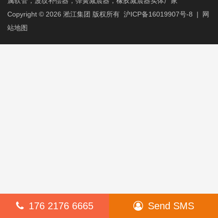
属软管，波纹补偿器，弹簧减震器，橡胶减震器实体厂家
Copyright © 2026
淞江集团
版权所有
沪ICP备16019907号-8
|
网
站地图
176 2176 6665
Send SMS