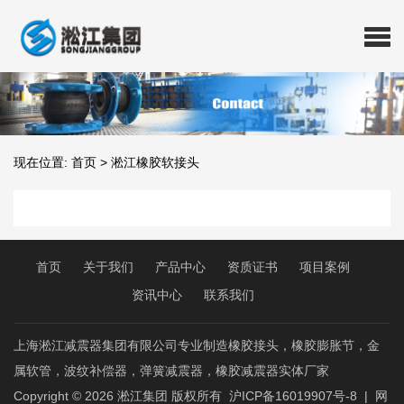
现在位置:
首页
>
淞江橡胶软接头
首页
关于我们
产品中心
资质证书
项目案例
资讯中心
联系我们
上海淞江减震器集团有限公司专业制造橡胶接头，橡胶膨胀节，金
属软管，波纹补偿器，弹簧减震器，橡胶减震器实体厂家
Copyright © 2026
淞江集团
版权所有
沪ICP备16019907号-8
|
网